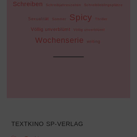
Schreiben
Schreibjahreszeiten
Schreiblieblingsplätze
Spicy
Sexualität
Sommer
Thriller
Völlig unverblümt
Völlig unverblümt!
Wochenserie
writing
TEXTKINO SP-VERLAG