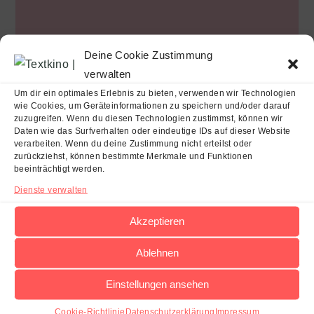
Deine Cookie Zustimmung
TEILE UNS GERN
verwalten
Um dir ein optimales Erlebnis zu bieten, verwenden wir Technologien
wie Cookies, um Geräteinformationen zu speichern und/oder darauf
zuzugreifen. Wenn du diesen Technologien zustimmst, können wir
Daten wie das Surfverhalten oder eindeutige IDs auf dieser Website
verarbeiten. Wenn du deine Zustimmung nicht erteilst oder
zurückziehst, können bestimmte Merkmale und Funktionen
beeinträchtigt werden.
Dienste verwalten
Akzeptieren
Ablehnen
Anna Hardty
#Liebe
#Spicy
#lbm
3-Akter
Einstellungen ansehen
Bücher
Club Havanna
Belletristik
Buchmesse
Cookie-Richtlinie
Datenschutzerklärung
Impressum