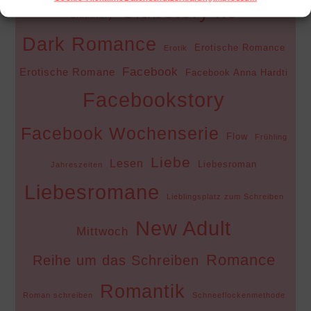
Clubstory xo
Clubstory
Dark Romance
Erotische Romance
Erotik
Facebook
Erotische Romane
Facebook Anna Hardti
Facebookstory
Facebook Wochenserie
Flow
Frühling
Liebe
Lesen
Liebesroman
Jahreszeiten
Liebesromane
Lieblingsplatz zum Schreiben
New Adult
Mittwoch
Romance
Reihe um das Schreiben
Romantik
Roman schreiben
Schneeflockenmethode