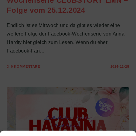
Wochenserie CLUBSTORY LMN –
Folge vom 25.12.2024
Endlich ist es Mittwoch und da gibt es wieder eine
weitere Folge der Facebook-Wochenserie von Anna
Hardty hier gleich zum Lesen. Wenn du eher
Facebook-Fan…
0 KOMMENTARE
2024-12-25