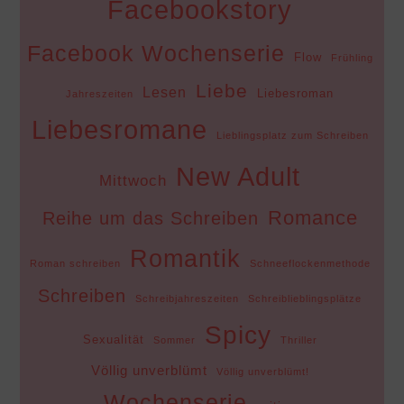
Facebookstory
Facebook Wochenserie
Flow
Frühling
Liebe
Lesen
Liebesroman
Jahreszeiten
Liebesromane
Lieblingsplatz zum Schreiben
New Adult
Mittwoch
Romance
Reihe um das Schreiben
Romantik
Roman schreiben
Schneeflockenmethode
Schreiben
Schreibjahreszeiten
Schreiblieblingsplätze
Spicy
Sexualität
Sommer
Thriller
Völlig unverblümt
Völlig unverblümt!
Wochenserie