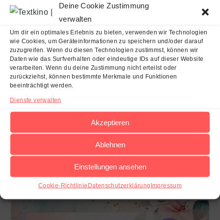
Deine Cookie Zustimmung
verwalten
Um dir ein optimales Erlebnis zu bieten, verwenden wir Technologien
wie Cookies, um Geräteinformationen zu speichern und/oder darauf
ALLE BEITRÄGE
/
GRATISSTORIES
zuzugreifen. Wenn du diesen Technologien zustimmst, können wir
Wochenserie CLUBSTORY LMN –
Daten wie das Surfverhalten oder eindeutige IDs auf dieser Website
verarbeiten. Wenn du deine Zustimmung nicht erteilst oder
Folge vom 11.12.2024
zurückziehst, können bestimmte Merkmale und Funktionen
beeinträchtigt werden.
Endlich ist es Mittwoch und da gibt es wieder eine
Dienste verwalten
weitere Folge der Facebook-Wochenserie von Anna
Akzeptieren
Hardty hier gleich zum Lesen. Wenn du eher
Facebook-Fan…
Ablehnen
Einstellungen ansehen
0 KOMMENTARE
2024-12-11
Cookie-Richtlinie
Datenschutzerklärung
Impressum