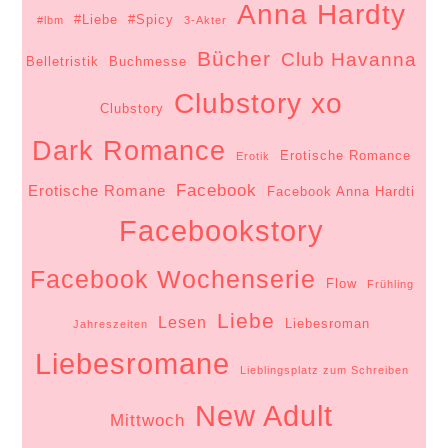
Anna Hardty
#Liebe
#Spicy
#lbm
3-Akter
Bücher
Club Havanna
Belletristik
Buchmesse
Clubstory xo
Clubstory
Dark Romance
Erotische Romance
Erotik
Facebook
Erotische Romane
Facebook Anna Hardti
Facebookstory
Facebook Wochenserie
Flow
Frühling
Liebe
Lesen
Liebesroman
Jahreszeiten
Liebesromane
Lieblingsplatz zum Schreiben
New Adult
Mittwoch