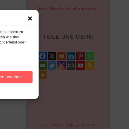
Hier Newsletter abonnieren
formationen zu
TEILE UNS GERN
ten wie das
ht erteilst oder
gen ansehen
#Liebe
#Spicy
#lbm
3-Akter