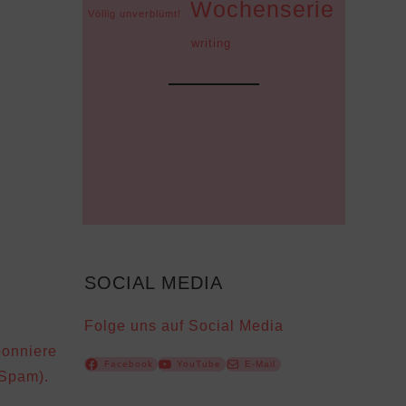
Wochenserie
Völlig unverblümt!
writing
SOCIAL MEDIA
Folge uns auf Social Media
bonniere
Facebook
YouTube
E-Mail
 Spam).