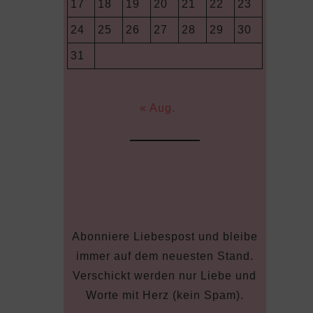
17
18
19
20
21
22
23
24
25
26
27
28
29
30
31
« Aug.
Abonniere Liebespost und bleibe
immer auf dem neuesten Stand.
Verschickt werden nur Liebe und
Worte mit Herz (kein Spam).