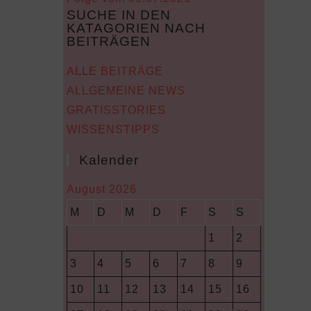
SUCHE IN DEN
KATAGORIEN NACH
BEITRÄGEN
ALLE BEITRÄGE
ALLGEMEINE NEWS
GRATISSTORIES
WISSENSTIPPS
Kalender
August 2026
M
D
M
D
F
S
S
1
2
3
4
5
6
7
8
9
10
11
12
13
14
15
16