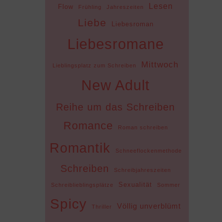
Lesen
Flow
Frühling
Jahreszeiten
Liebe
Liebesroman
Liebesromane
Mittwoch
Lieblingsplatz zum Schreiben
New Adult
Reihe um das Schreiben
Romance
Roman schreiben
Romantik
Schneeflockenmethode
Schreiben
Schreibjahreszeiten
Sexualität
Schreiblieblingsplätze
Sommer
Spicy
Völlig unverblümt
Thriller