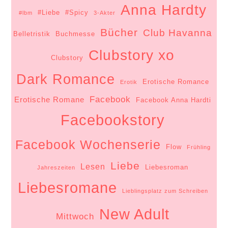
Anna Hardty
#Liebe
#Spicy
#lbm
3-Akter
Bücher
Club Havanna
Belletristik
Buchmesse
Clubstory xo
Clubstory
Dark Romance
Erotische Romance
Erotik
Facebook
Erotische Romane
Facebook Anna Hardti
Facebookstory
Facebook Wochenserie
Flow
Frühling
Liebe
Lesen
Liebesroman
Jahreszeiten
Liebesromane
Lieblingsplatz zum Schreiben
New Adult
Mittwoch