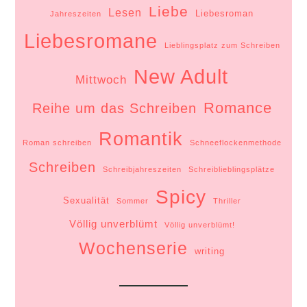
Liebe
Lesen
Liebesroman
Jahreszeiten
Liebesromane
Lieblingsplatz zum Schreiben
New Adult
Mittwoch
Romance
Reihe um das Schreiben
Romantik
Roman schreiben
Schneeflockenmethode
Schreiben
Schreibjahreszeiten
Schreiblieblingsplätze
Spicy
Sexualität
Sommer
Thriller
Völlig unverblümt
Völlig unverblümt!
Wochenserie
writing