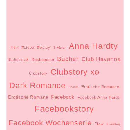
Anna Hardty
#Liebe
#Spicy
#lbm
3-Akter
Bücher
Club Havanna
Belletristik
Buchmesse
Clubstory xo
Clubstory
Dark Romance
Erotische Romance
Erotik
Facebook
Erotische Romane
Facebook Anna Hardti
Facebookstory
Facebook Wochenserie
Flow
Frühling