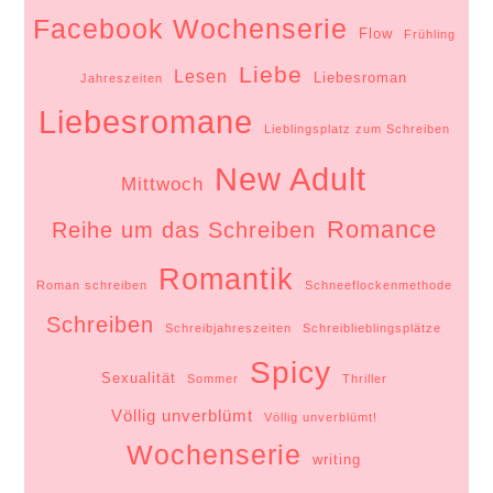
Facebook Wochenserie
Flow
Frühling
Liebe
Lesen
Liebesroman
Jahreszeiten
Liebesromane
Lieblingsplatz zum Schreiben
New Adult
Mittwoch
Romance
Reihe um das Schreiben
Romantik
Roman schreiben
Schneeflockenmethode
Schreiben
Schreibjahreszeiten
Schreiblieblingsplätze
Spicy
Sexualität
Sommer
Thriller
Völlig unverblümt
Völlig unverblümt!
Wochenserie
writing