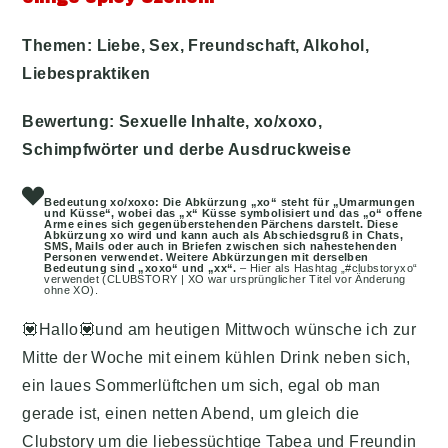
Themen: Liebe, Sex, Freundschaft, Alkohol,
Liebespraktiken
Bewertung: Sexuelle Inhalte, xo/xoxo,
Schimpfwörter und derbe Ausdruckweise
Bedeutung xo/xoxo: Die Abkürzung „xo“ steht für „Umarmungen
und Küsse“, wobei das „x“ Küsse symbolisiert und das „o“ offene
Arme eines sich gegenüberstehenden Pärchens darstelt. Diese
Abkürzung xo wird und kann auch als Abschiedsgruß in Chats,
SMS, Mails oder auch in Briefen zwischen sich nahestehenden
Personen verwendet. Weitere Abkürzungen mit derselben
Bedeutung sind „xoxo“ und „xx“.
– Hier als Hashtag „#clubstoryxo“
verwendet (CLUBSTORY | XO war ursprünglicher Titel vor Änderung
ohne XO).
💟Hallo💟und am heutigen Mittwoch wünsche ich zur
Mitte der Woche mit einem kühlen Drink neben sich,
ein laues Sommerlüftchen um sich, egal ob man
gerade ist, einen netten Abend, um gleich die
Clubstory um die liebessüchtige Tabea und Freundin