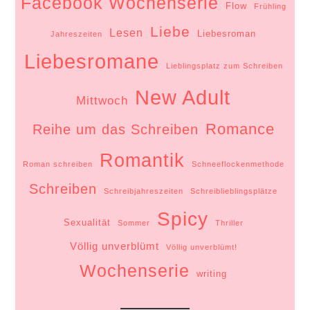
Facebook Wochenserie
Flow
Frühling
Liebe
Lesen
Liebesroman
Jahreszeiten
Liebesromane
Lieblingsplatz zum Schreiben
New Adult
Mittwoch
Romance
Reihe um das Schreiben
Romantik
Roman schreiben
Schneeflockenmethode
Schreiben
Schreibjahreszeiten
Schreiblieblingsplätze
Spicy
Sexualität
Sommer
Thriller
Völlig unverblümt
Völlig unverblümt!
Wochenserie
writing