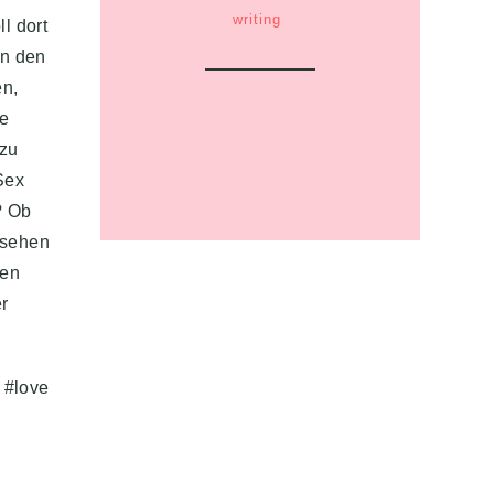
writing
l dort
in den
en,
ie
 zu
Sex
? Ob
u sehen
nen
er
 #love