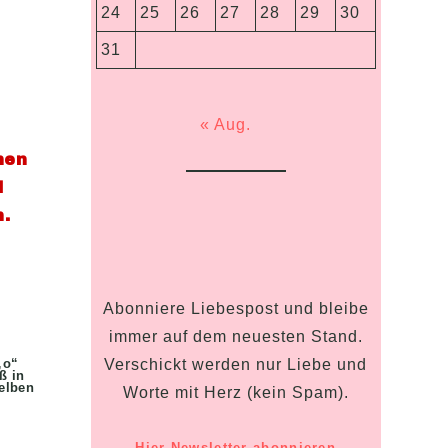
24
25
26
27
28
29
30
31
« Aug.
nen
d
n.
Abonniere Liebespost und bleibe
immer auf dem neuesten Stand.
Verschickt werden nur Liebe und
„o“
ß in
elben
Worte mit Herz (kein Spam).
Hier Newsletter abonnieren