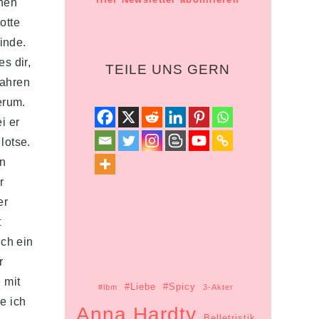
chen
otte
inde.
s dir,
TEILE UNS GERN
fahren
erum.
i er
lotse.
in
r
er
t
lch ein
r
 mit
#Liebe
#Spicy
#lbm
3-Akter
e ich
Anna Hardty
Belletristik