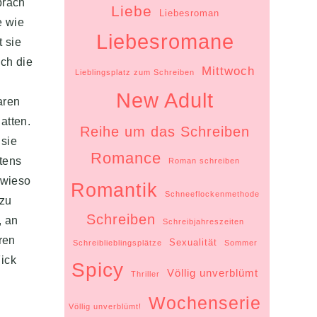
präch
Liebe
Liebesroman
e wie
Liebesromane
 sie
ich die
Mittwoch
Lieblingsplatz zum Schreiben
New Adult
aren
atten.
Reihe um das Schreiben
 sie
Romance
stens
Roman schreiben
owieso
Romantik
Schneeflockenmethode
 zu
Schreiben
, an
Schreibjahreszeiten
ren
Sexualität
Schreiblieblingsplätze
Sommer
Fick
Spicy
Völlig unverblümt
Thriller
Wochenserie
Völlig unverblümt!