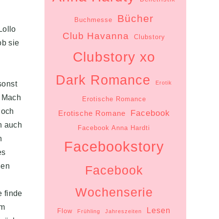
n
Bücher
Buchmesse
Lollo
Club Havanna
Clubstory
ob sie
Clubstory xo
Dark Romance
Erotik
sonst
. Mach
Erotische Romance
doch
Facebook
Erotische Romane
n auch
Facebook Anna Hardti
n
Facebookstory
es
hen
Facebook
Wochenserie
 finde
hm
Lesen
Flow
Frühling
Jahreszeiten