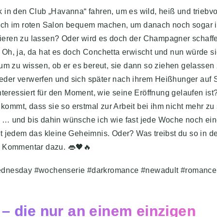
in den Club „Havanna“ fahren, um es wild, heiß und triebvol
sich im roten Salon bequem machen, um danach noch sogar 
ieren zu lassen? Oder wird es doch der Champagner schaff
Oh, ja, da hat es doch Conchetta erwischt und nun würde s
 um zu wissen, ob er es bereut, sie dann so ziehen gelassen
eder verwerfen und sich später nach ihrem Heißhunger auf 
nteressiert für den Moment, wie seine Eröffnung gelaufen ist
r kommt, dass sie so erstmal zur Arbeit bei ihm nicht mehr z
 … und bis dahin wünsche ich wie fast jede Woche noch ei
t jedem das kleine Geheimnis. Oder? Was treibst du so in d
n Kommentar dazu. 👄🖤🔥
Wednesday #wochenserie #darkromance #newadult #romance
– die nur an einem einzigen