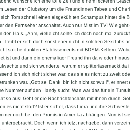
bend wünsche ich eine tolle Zeit und einem leckeren Gläs
m Lesen der Clubstory um die Freundinnen Tabea und Charl
 sich Tom schnell einen eisgekühlten Schampus hinter die B
mmer den Fernseher anschaltet. Auch nur Mist im TV! Wie geht e
n den Hals. „Ähm, vielleicht sollte ich doch noch mal zurück
 Treibt er sich doch sonst eher nicht in solchen Sexclubs h
cht solche dunklen Etablissements mit BDSM-Kellern. Wobe
et ist und dann ein ehemaliger Freund ihn da wieder hinaus 
wachte und sich wunderte, warum er splitterfasernackt da 
sendlich sich nicht sicher war, das sie es nicht zu zweit ode
runken war. „Gott sei Dank, bin ich nicht schwul!“, erinnert 
er ihre Nummer auf den Handy sucht. Was war das für ein Tumul
ht so aus! Geht er die Nachrichtenchats mit ihnen durch. So
 es nicht stört? Ist er sicher, dass Liera und ihre Schweste
 immer noch bei den Promis in Amerika abhängen. Nun ist sie
l untergebracht. Doch wenn ich jetzt nachgebe, dann verzeih