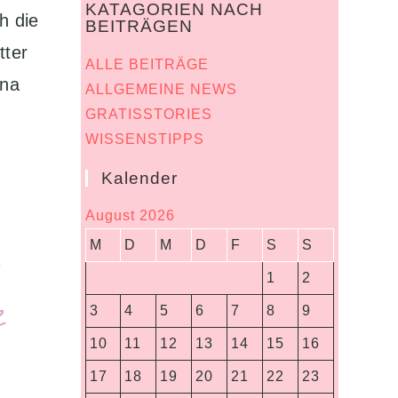
KATAGORIEN NACH
h die
BEITRÄGEN
tter
ALLE BEITRÄGE
nna
ALLGEMEINE NEWS
GRATISSTORIES
WISSENSTIPPS
Kalender
August 2026
M
D
M
D
F
S
S
1
2
3
4
5
6
7
8
9
10
11
12
13
14
15
16
17
18
19
20
21
22
23