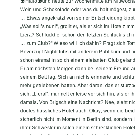
💟Hallo💟und heute zur Wochenmitte am Mittwocha
Wein und Schokolade oder was du halt mögest, zu
… Etwas angekratzt von seiner Entscheidung kippt
„Was soll’s nun!“, grollt er, als er sich im Hotelzi
Liera? Schluckt er schon den letzten Schluck sich i
… zum Club?“ Wieso will ich dahin? Fragt sich Tom.
Bevorzugt Nightclubs mit anderem Publikum und ni
schon einmal in solch einem eletanten Club geland
Er am nächsten Morgen dann bei seinem Freund auf
seinem Bett lag. Sich an nichts erinnerte und schlus
mehr getriebenen hatten. Aber daran, das er sturzbet
sich. „Liera!“, murmelt er leise vor sich hin, als 
damals. Von Brigsch eine Nachricht? Nee, sieht nic
doofes hässliches Hotel auch. Okay, wenn die beiden
sicherlich nicht im Moment in Berlin sind, sondern
ihrer Schwester in solch einem schrecklichen Hote