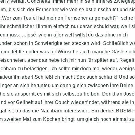
n? Verfällt Conchetta immer mehr in sein inneres Zwieges
rum, bis sich der Fernseher wie von selbst einschaltet und si
. „Wer zum Teufel hat meinen Fernseher angemacht?“, schreit
ihr schmälicher Hintern einfach nur daran schuld war, weil s
 muss. …josé, wie in aller welt willst du das ohne mich
tunden schon in Schwierigkeiten stecken wird. Schließlich w
dome fehlten oder was für Wünsche auch manche Gäste so h
eischneien, aber das hebe ich mir nun für später auf. Regelt
Nachbarn zu belästigen. Ich sollte mir doch mal wieder wenig
ateurfilm aber! Schließlich macht Sex auch schlank! Und s
Finger an sich herunter, um dann gleich zwischen ihre Beine
ie sie anspornt, es mit sich selbst zu treiben. Denkt an José
nd vor Geilheit auf ihrer Couch wiederfindet, während sie ih
al ist, ob das die Nachbarn interessiert. Ein derber BDSM-
zum zweiten Mal zum Kochen bringt, um gleich noch einmal zu