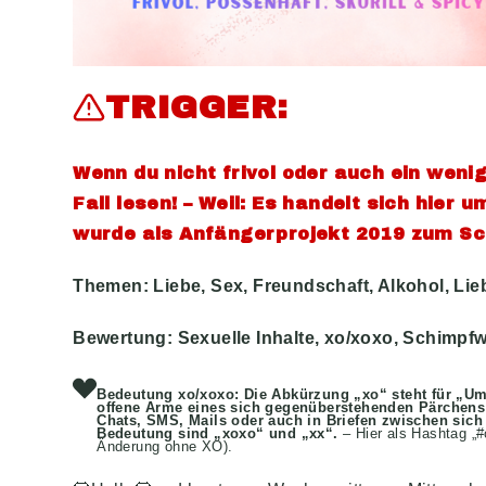
TRIGGER:
Wenn du nicht frivol oder auch ein wenig
Fall lesen! – Weil: Es handelt sich hier
wurde als Anfängerprojekt 2019 zum Sch
Themen: Liebe, Sex, Freundschaft, Alkohol, Lie
Bewertung: Sexuelle Inhalte, xo/xoxo, Schimpf
Bedeutung xo/xoxo: Die Abkürzung „xo“ steht für „U
offene Arme eines sich gegenüberstehenden Pärchens 
Chats, SMS, Mails oder auch in Briefen zwischen sic
Bedeutung sind „xoxo“ und „xx“.
– Hier als Hashtag „
Änderung ohne XO).