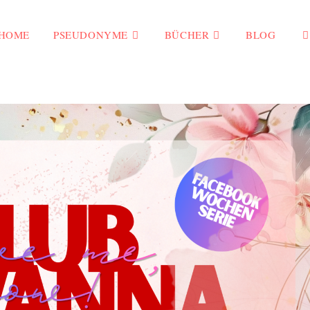
HOME
PSEUDONYME
BÜCHER
BLOG
We
Su
um