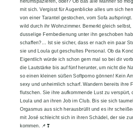
herumspazieren, oder? Ob das alle Männer so möge
mit sich. Vergisst für Augenblicke alles um sich he
von einer Tarantel gestochen, vom Sofa aufspringt
wild durch ihr Wohnzimmer. Bemerkt gleich selbst, 
dusselige Fernbedienung unter ihn geschoben haben
schaffen?… Ist sie sicher, dass er nach ein paar S
sie und Loula gut geschultes Personal. Ob da Kon
Eigentlich würde ich schon gern mal so bei dir vorb
die Lautstärke bis auf fünf herunter, um nicht die 
so einen kleinen süßen Softporno gönnen! Kein Am
sexy und unheimlich scharf. Wandern bereits ihre 
flutschen. Sie ihre aufkommende Lust zu verspürt, d
Loula und an ihren Job im Club. Bis sie sich taumel
Orgasmus aus sich herausbrüllt und es ihr scheißeg
mit José schleicht sich in ihren Schädel, der sie 
kommen. 📌❣