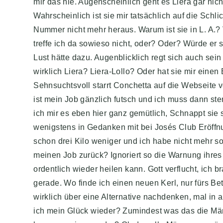
mir das nie. Augenscheinlich geht es Liera gar nic
Wahrscheinlich ist sie mir tatsächlich auf die Sc
Nummer nicht mehr heraus. Warum ist sie in L. A.? 
treffe ich da sowieso nicht, oder? Oder? Würde er 
Lust hätte dazu. Augenblicklich regt sich auch se
wirklich Liera? Liera-Lollo? Oder hat sie mir eine
Sehnsuchtsvoll starrt Conchetta auf die Webseite vo
ist mein Job gänzlich futsch und ich muss dann ste
ich mir es eben hier ganz gemütlich, Schnappt sie 
wenigstens in Gedanken mit bei Josés Club Eröff
schon drei Kilo weniger und ich habe nicht mehr so
meinen Job zurück? Ignoriert so die Warnung ihres
ordentlich wieder heilen kann. Gott verflucht, ich 
gerade. Wo finde ich einen neuen Kerl, nur fürs Bet
wirklich über eine Alternative nachdenken, mal in
ich mein Glück wieder? Zumindest was das die Männe