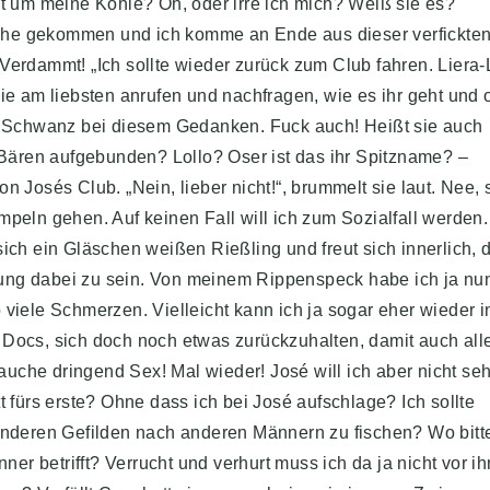
ht um meine Kohle? Oh, oder irre ich mich? Weiß sie es?
hliche gekommen und ich komme an Ende aus dieser verfickte
Verdammt! „Ich sollte wieder zurück zum Club fahren. Liera-
sie am liebsten anrufen und nachfragen, wie es ihr geht und 
in Schwanz bei diesem Gedanken. Fuck auch! Heißt sie auch
n Bären aufgebunden? Lollo? Oser ist das ihr Spitzname? –
n Josés Club. „Nein, lieber nicht!“, brummelt sie laut. Nee, 
mpeln gehen. Auf keinen Fall will ich zum Sozialfall werden
sich ein Gläschen weißen Rießling und freut sich innerlich, 
nung dabei zu sein. Von meinem Rippenspeck habe ich ja nu
 viele Schmerzen. Vielleicht kann ich ja sogar eher wieder i
 Docs, sich doch noch etwas zurückzuhalten, damit auch all
brauche dringend Sex! Mal wieder! José will ich aber nicht se
t fürs erste? Ohne dass ich bei José aufschlage? Ich sollte
 anderen Gefilden nach anderen Männern zu fischen? Wo bitte
r betrifft? Verrucht und verhurt muss ich da ja nicht vor i