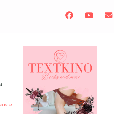
bsite-
che
schalten
.
nd
24-09-22