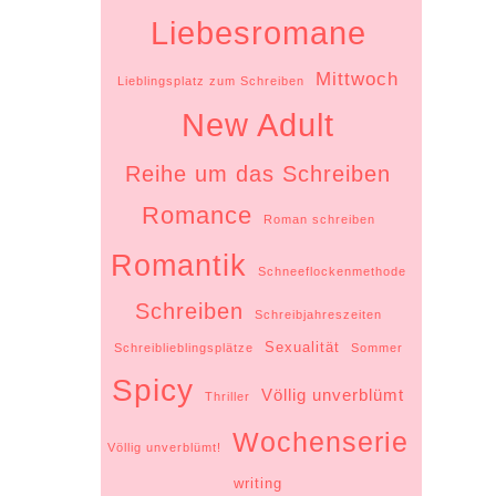
Liebesromane
Mittwoch
Lieblingsplatz zum Schreiben
New Adult
Reihe um das Schreiben
Romance
Roman schreiben
Romantik
Schneeflockenmethode
Schreiben
Schreibjahreszeiten
Sexualität
Schreiblieblingsplätze
Sommer
Spicy
Völlig unverblümt
Thriller
Wochenserie
Völlig unverblümt!
writing