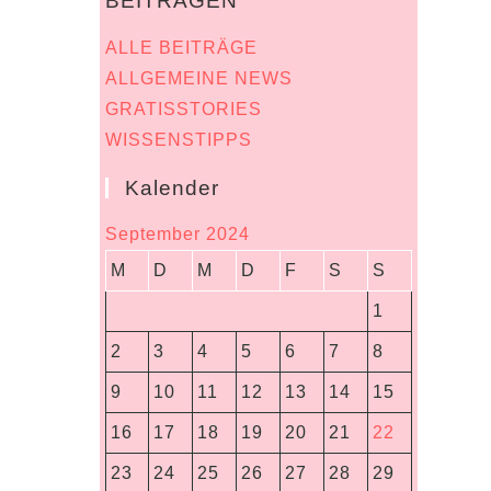
BEITRÄGEN
ALLE BEITRÄGE
ALLGEMEINE NEWS
GRATISSTORIES
WISSENSTIPPS
Kalender
September 2024
M
D
M
D
F
S
S
1
2
3
4
5
6
7
8
9
10
11
12
13
14
15
16
17
18
19
20
21
22
23
24
25
26
27
28
29